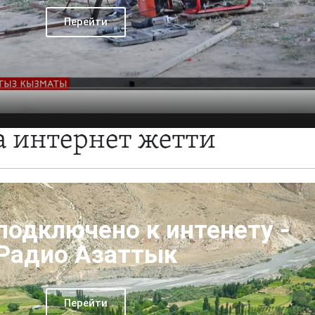
Перейти
подключено к интенету -
Радио Азаттык
Перейти