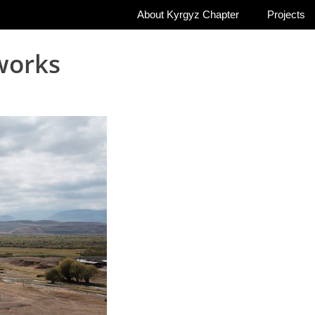
About Kyrgyz Chapter
Projects
works