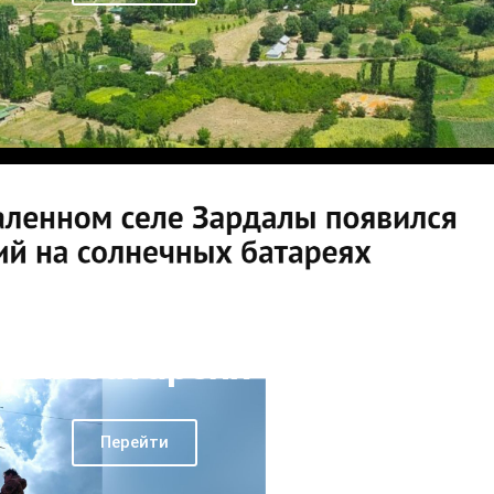
тдаленном селе Зардалы
интернет, работающий на
ных батареях - Клооп
Перейти