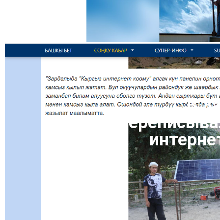
В З
переписывал
интернет