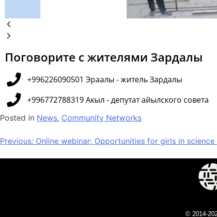
Поговорите с жителями Зардалы
+996226090501 Эраалы - житель Зардалы
+996772788319 Акыл - депутат айылского совета
Posted in
News
,
Community Networks
Previous:
Online webinar: Opportunities for girls in science
© 2014-20