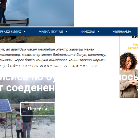
ардалы где жители
сись по бумаге появилос
 соеденение - Super.kg
Перейти