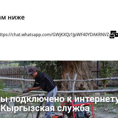
ам ниже
ttps://chat.whatsapp.com/GWjKXQz1JpWF40YDAKRNVZ
ы подключено к интернет
 Кыргызская служба