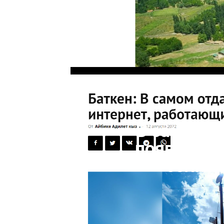
В самом о
появился 
солнеч