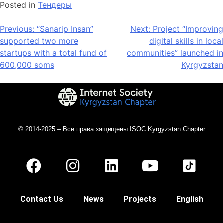
Posted in
Тендеры
Previous:
“Sanarip Insan”
Next:
Project “Improving
supported two more
digital skills in local
startups with a total fund of
communities” launched in
600,000 soms
Kyrgyzstan
© 2014-2025 – Все права защищены ISOC Kyrgyzstan Chapter
Contact Us
News
Projects
English