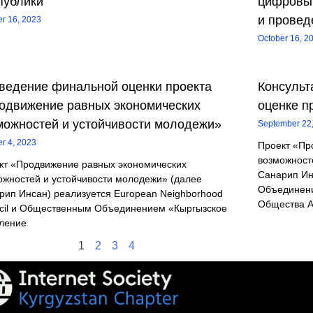
публики
цифровы
и провед
er 16, 2023
October 16, 2
ведение финальной оценки проекта
Консульт
одвижение равных экономических
оценке п
можностей и устойчивости молодежи»
September 22
er 4, 2023
Проект «Пр
возможност
кт «Продвижение равных экономических
Санарип Ин
ожностей и устойчивости молодежи» (далее
Объединени
рип Инсан) реализуется European Neighborhood
Общества А
cil и Общественным Объединением «Кыргызское
ление
1
2
3
4