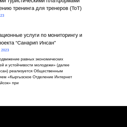
ми туристическими платформами
ению тренинга для тренеров (ToT)
023
ационные услуги по мониторингу и
роекта “Санарип Инсан”
, 2023
одвижение равных экономических
ей и устойчивости молодежи» (далее
сан) реализуется Общественным
ем «Кыргызское Отделение Интернет
йсок» при