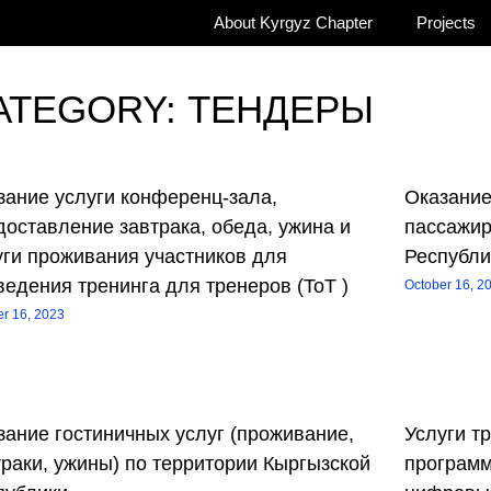
About Kyrgyz Chapter
Projects
ATEGORY: ТЕНДЕРЫ
зание услуги конференц-зала,
Оказание
доставление завтрака, обеда, ужина и
пассажир
уги проживания участников для
Республи
ведения тренинга для тренеров (ToT )
October 16, 2
er 16, 2023
зание гостиничных услуг (проживание,
Услуги т
траки, ужины) по территории Кыргызской
программ