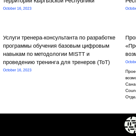
территории Кыргызской Республики
Рес
October 16, 2023
Octob
Услуги тренера-консультанта по разработке
Про
программы обучения базовым цифровым
«Пр
навыкам по методологии MISTT и
воз
проведению тренинга для тренеров (ToT)
Octob
October 16, 2023
Прое
возм
Сана
Coun
Отде